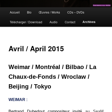
Menu
Accueil
Bio
Œuvres / Works
CDs – DVDs
Aller
principal
Archives
Télécharger / Download
Audio
Contact
au
contenu
principal
Avril / April 2015
Weimar / Montréal / Bilbao / La
Chaux-de-Fonds / Wroclaw /
Beijing / Tokyo
WEIMAR :
Bertrand Dubedout compositeur invité
au SeaM