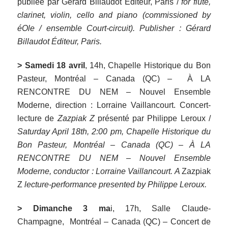
publiée par Gérard Billaudot Éditeur, Paris /
for flute,
clarinet, violin, cello and piano (commissioned by
éOle / ensemble Court-circuit). Publisher : Gérard
Billaudot Éditeur, Paris.
> Samedi 18 avril
, 14h, Chapelle Historique du Bon
Pasteur, Montréal – Canada (QC) – À LA
RENCONTRE DU NEM – Nouvel Ensemble
Moderne, direction : Lorraine Vaillancourt. Concert-
lecture de
Zazpiak Z
présenté par Philippe Leroux /
Saturday April 18th, 2:00 pm, Chapelle Historique du
Bon Pasteur, Montréal – Canada (QC) – À LA
RENCONTRE DU NEM – Nouvel Ensemble
Moderne, conductor : Lorraine Vaillancourt. A
Zazpiak
Z
lecture-performance presented by Philippe Leroux.
> Dimanche 3 ma
i, 17h, Salle Claude-
Champagne, Montréal – Canada (QC) – Concert de