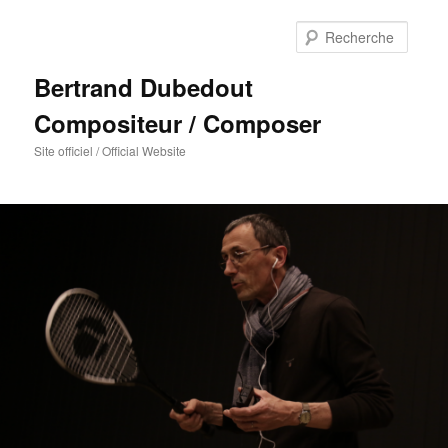
Reche
Bertrand Dubedout
Compositeur / Composer
Site officiel / Official Website