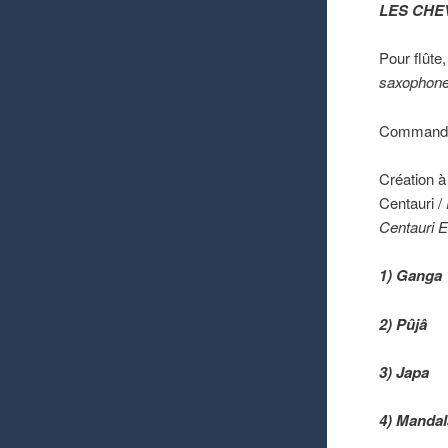
LES CHE
Pour flûte
saxophone,
Commande 
Création à
Centauri /
Centauri 
1) Ganga
2) Pûjâ
3) Japa
4) Mandal