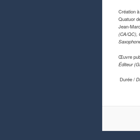
Création à
Quatuor de
Jean-Marc
(CA/QC), C
Saxophones
Œuvre publ
Éditeur (
Durée /
D