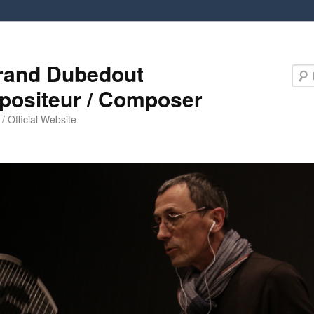
rand Dubedout
ositeur / Composer
l / Official Website