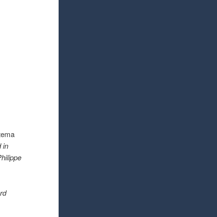
stema
 in
hilippe
rd