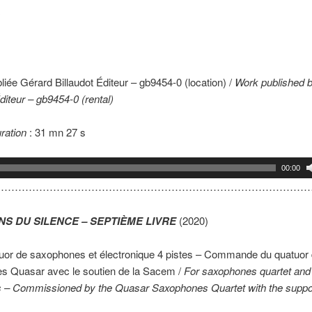
a
iée Gérard Billaudot Éditeur – gb9454-0 (location) /
Work published 
Éditeur – gb9454-0 (rental)
ration
: 31 mn 27 s
00:00
…………………………………………………………………………………
NS DU SILENCE – SEPTIÈME LIVRE
(2020)
uor de saxophones et électronique 4 pistes – Commande du quatuor
s Quasar avec le soutien de la Sacem /
For saxophones quartet and
s – Commissioned by the Quasar Saxophones Quartet with the suppor