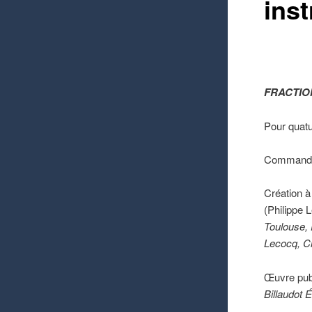
ins
FRACTIO
Pour quat
Commande
Création à
(Philippe 
Toulouse, 
Lecocq, Ch
Œuvre publ
Billaudot 