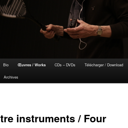
Bio
Œuvres / Works
CDs – DVDs
Télécharger / Download
Archives
u
l
tre instruments / Four