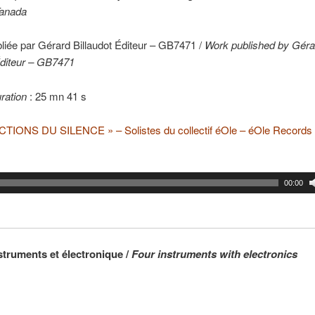
Tanada
iée par Gérard Billaudot Éditeur – GB7471 /
Work published by Géra
Éditeur – GB7471
ration
: 25 mn 41 s
TIONS DU SILENCE » – Solistes du collectif éOle – éOle Records
00:00
struments et électronique /
Four instruments with electronics